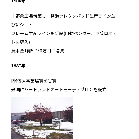
1986年
市野倉工場増築し、発泡ウレタンパッド生産ライン並
びにシート
フレーム生産ラインを新設(自動ベンダー、溶接ロボッ
トを導入)
資本金1億5,750万円に増資
1987年
PM優秀事業場賞を受賞
米国にハートランドオートモーティブLLC.を設立